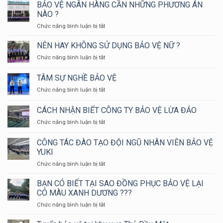
BẢO
BẢO VỆ NGÂN HÀNG CẦN NHỮNG PHƯƠNG ÁN
VỆ
NÀO ?
YUKI
ở
Chức năng bình luận bị tắt
SEPRE
BẢO
24
VỆ
NÊN HAY KHÔNG SỬ DỤNG BẢO VỆ NỮ ?
THAM
NGÂN
GIA
ở
Chức năng bình luận bị tắt
HÀNG
HỘI
NÊN
CẦN
THAO
HAY
TÂM SỰ NGHỀ BẢO VỆ
NHỮNG
KIỂM
KHÔNG
PHƯƠNG
TRA
ở
Chức năng bình luận bị tắt
SỬ
ÁN
NGHIỆP
TÂM
DỤNG
NÀO
VỤ
SỰ
BẢO
CÁCH NHẬN BIẾT CÔNG TY BẢO VỆ LỪA ĐẢO
?
CHỮA
NGHỀ
VỆ
CHÁY
ở
Chức năng bình luận bị tắt
BẢO
NỮ
VÀ
CÁCH
VỆ
?
CỨU
NHẬN
CÔNG TÁC ĐÀO TẠO ĐỘI NGŨ NHÂN VIÊN BẢO VỆ
NẠN
BIẾT
YUKI
CỨU
CÔNG
HỘ
ở
Chức năng bình luận bị tắt
TY
HUYỆN
CÔNG
BẢO
LONG
TÁC
VỆ
BẠN CÓ BIẾT TẠI SAO ĐỒNG PHỤC BẢO VỆ LẠI
THÀNH
ĐÀO
LỪA
CÓ MÀU XANH DƯƠNG ???
NĂM
TẠO
ĐẢO
ở
Chức năng bình luận bị tắt
2024
ĐỘI
BẠN
NGŨ
CÓ
NHÂN