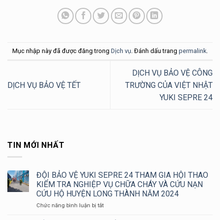
Mục nhập này đã được đăng trong
Dịch vụ
. Đánh dấu trang
permalink
.
DỊCH VỤ BẢO VỆ CÔNG
DỊCH VỤ BẢO VỆ TẾT
TRƯỜNG CỦA VIỆT NHẬT
YUKI SEPRE 24
TIN MỚI NHẤT
ĐỘI BẢO VỆ YUKI SEPRE 24 THAM GIA HỘI THAO
KIỂM TRA NGHIỆP VỤ CHỮA CHÁY VÀ CỨU NẠN
CỨU HỘ HUYỆN LONG THÀNH NĂM 2024
ở
Chức năng bình luận bị tắt
ĐỘI