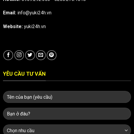
Email:
info@yuki24h.vn
Website:
yuki24h.vn
YÊU CẦU TƯ VẤN