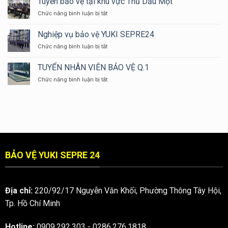
Tuyển bảo vệ tại khu vực Thủ Dầu Một
BIẾT
VIÊN
ở
Chức năng bình luận bị tắt
TẠI
BẢO
Tuyển
SAO
VỆ
bảo
Nghiệp vụ bảo vệ YUKI SEPRE24
ĐỒNG
YUKI
vệ
PHỤC
ở
Chức năng bình luận bị tắt
tại
BẢO
Nghiệp
khu
VỆ
vụ
vực
TUYỂN NHÂN VIÊN BẢO VỆ Q.1
LẠI
bảo
Thủ
CÓ
ở
Chức năng bình luận bị tắt
vệ
Dầu
MÀU
TUYỂN
YUKI
Một
XANH
NHÂN
SEPRE24
DƯƠNG
VIÊN
???
BẢO
VỆ
Q.1
BẢO VỆ YUKI SEPRE 24
Địa chỉ:
220/92/17 Nguyễn Văn Khối, Phường Thông Tây Hội,
Tp. Hồ Chí Minh
Hotline:
0909.292.303
-
0286.276.1818