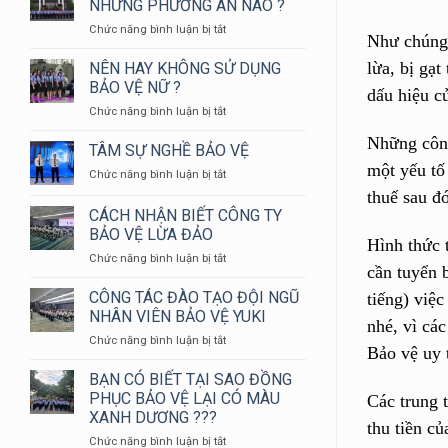
NHỮNG PHƯƠNG ÁN NÀO ?
YUKI
ở
Chức năng bình luận bị tắt
SEPRE
Như chúng 
BẢO
24
VỆ
lừa, bị gạt
NÊN HAY KHÔNG SỬ DỤNG
THAM
NGÂN
GIA
BẢO VỆ NỮ ?
dấu hiệu c
HÀNG
HỘI
ở
Chức năng bình luận bị tắt
CẦN
THAO
NÊN
NHỮNG
KIỂM
Những công
HAY
TÂM SỰ NGHỀ BẢO VỆ
PHƯƠNG
TRA
KHÔNG
ÁN
một yếu tố
NGHIỆP
ở
Chức năng bình luận bị tắt
SỬ
NÀO
VỤ
TÂM
thuế sau đ
DỤNG
?
CHỮA
SỰ
CÁCH NHẬN BIẾT CÔNG TY
BẢO
CHÁY
NGHỀ
VỆ
BẢO VỆ LỪA ĐẢO
VÀ
BẢO
Hình thức 
NỮ
CỨU
ở
Chức năng bình luận bị tắt
VỆ
?
cần tuyển 
NẠN
CÁCH
CỨU
NHẬN
CÔNG TÁC ĐÀO TẠO ĐỘI NGŨ
tiếng) việ
HỘ
BIẾT
NHÂN VIÊN BẢO VỆ YUKI
HUYỆN
nhé, vì các
CÔNG
LONG
ở
Chức năng bình luận bị tắt
TY
Bảo vệ uy 
THÀNH
CÔNG
BẢO
NĂM
TÁC
BẠN CÓ BIẾT TẠI SAO ĐỒNG
VỆ
2024
ĐÀO
LỪA
PHỤC BẢO VỆ LẠI CÓ MÀU
Các trung 
TẠO
ĐẢO
XANH DƯƠNG ???
ĐỘI
thu tiền củ
ở
Chức năng bình luận bị tắt
NGŨ