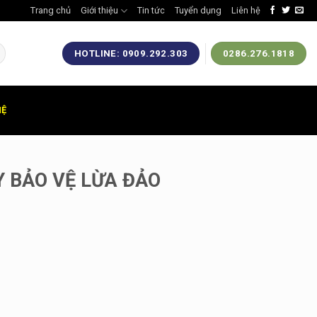
Trang chủ
Giới thiệu
Tin tức
Tuyển dụng
Liên hệ
HOTLINE: 0909.292.303
0286.276.1818
HỆ
 BẢO VỆ LỪA ĐẢO