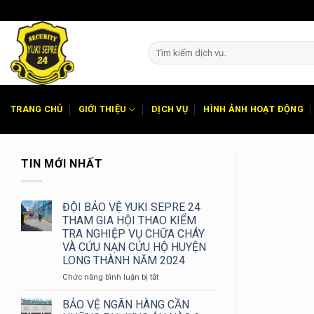
Chuyển
đến
nội
dung
TRANG CHỦ
GIỚI THIỆU
DỊCH VỤ
HÌNH ẢNH HOẠT ĐỘNG
TIN MỚI NHẤT
ĐỘI BẢO VỆ YUKI SEPRE 24
THAM GIA HỘI THAO KIỂM
TRA NGHIỆP VỤ CHỮA CHÁY
VÀ CỨU NẠN CỨU HỘ HUYỆN
LONG THÀNH NĂM 2024
ở
Chức năng bình luận bị tắt
ĐỘI
BẢO
BẢO VỆ NGÂN HÀNG CẦN
VỆ