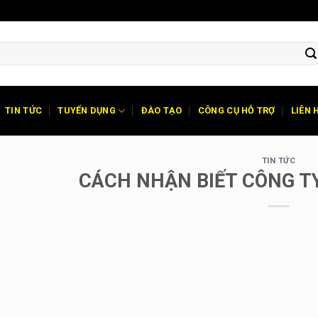
TIN TỨC
TUYỂN DỤNG
ĐÀO TẠO
CÔNG CỤ HỖ TRỢ
LIÊN 
TIN TỨC
CÁCH NHẬN BIẾT CÔNG TY