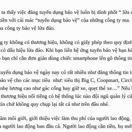
ta thấy việc đăng tuyển dụng bảo vệ luôn bị dính phốt “ lừa 
 tiền với cái mác “tuyển dụng bảo vệ” của nh
ữ
ng công ty ma.
ủa công ty bảo vệ lừa đảo.
 ty không có thương hiệu, không có giấy phép theo quy định,
 có dấu hiệu lừa đảo. Khi bạn liên hệ ứng tuyển bảo vệ bạn hã
ó bạn chỉ cần đơn giản dùng chiếc smartphone lên gõ thông ti
tuyển dụng bảo vệ ngày nay có rất nhiều như đăng thông tin tr
bảo vệ cho các mục tiêu như: siêu
thị
Big C, Coo
p
mart, Circ
c nhẹ lương cao như gác cổng hay giữ xe, quẹt thẻ xe…” Nếu 
 thương hiệu nổi tiếng có hệ thống lúc nào đội ngũ quản lý củ
tín chứ không quy chụp lại tất cả như trên đâu nhé.
tâm môi giới, giới thiệu việc làm thu phí của người lao động,
a người lao động ban đầu cả. Người lao động cần tiền, họ mới 