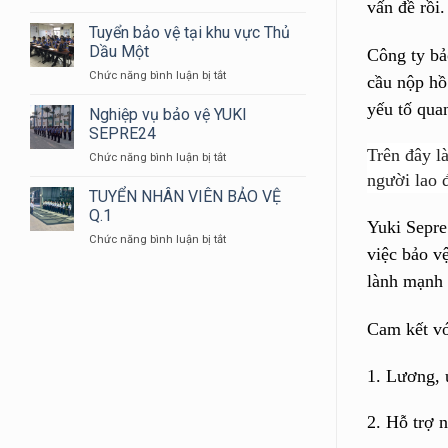
vấn đề rồi
BẠN
NHÂN
CÓ
VIÊN
Tuyển bảo vệ tại khu vực Thủ
BIẾT
BẢO
Dầu Một
Công ty bả
TẠI
VỆ
ở
Chức năng bình luận bị tắt
SAO
YUKI
cầu nộp hồ
Tuyển
ĐỒNG
yếu tố qua
bảo
Nghiệp vụ bảo vệ YUKI
PHỤC
vệ
BẢO
SEPRE24
tại
VỆ
Trên đây l
ở
Chức năng bình luận bị tắt
khu
LẠI
Nghiệp
vực
người lao 
CÓ
vụ
TUYỂN NHÂN VIÊN BẢO VỆ
Thủ
MÀU
bảo
Dầu
Q.1
XANH
Yuki Sepre
vệ
Một
DƯƠNG
ở
Chức năng bình luận bị tắt
YUKI
???
việc bảo v
TUYỂN
SEPRE24
NHÂN
lành mạnh 
VIÊN
BẢO
VỆ
Cam kết vớ
Q.1
1.
Lương, 
2.
Hỗ trợ n