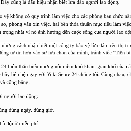
. Đây cũng là dấu hiệu nhận biết lừa đảo người lao động.
o vệ không có quy trình làm việc cho các phòng ban chức năng
 sơ, phỏng vấn xin việc, hai bên thỏa thuận mục tiêu làm vi
n trọng nhất vì nó ảnh hưởng đến cuộc sống của người lao độ
à những cách nhận biết một công ty bảo vệ lừa đảo trên thị t
động tự tin hơn vào sự lựa chọn của mình, tránh việc “Tiền b
 24 luôn
thấu hiểu những nỗi niềm khó khăn, gian khổ của cá
ệ hãy liên hệ ngay với Yuki Sepre 24
chúng tôi
. Cùng nhau, c
và công bằng.
i người lao động:
ứng đúng ngày, đúng giờ.
hà đội ở miễn phí