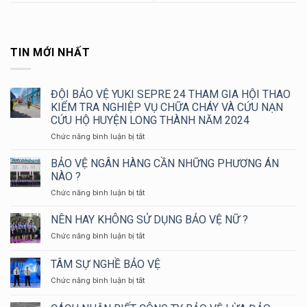
TIN MỚI NHẤT
ĐỘI BẢO VỆ YUKI SEPRE 24 THAM GIA HỘI THAO
KIỂM TRA NGHIỆP VỤ CHỮA CHÁY VÀ CỨU NẠN
CỨU HỘ HUYỆN LONG THÀNH NĂM 2024
ở
Chức năng bình luận bị tắt
ĐỘI
BẢO
BẢO VỆ NGÂN HÀNG CẦN NHỮNG PHƯƠNG ÁN
VỆ
NÀO ?
YUKI
ở
Chức năng bình luận bị tắt
SEPRE
BẢO
24
VỆ
NÊN HAY KHÔNG SỬ DỤNG BẢO VỆ NỮ ?
THAM
NGÂN
GIA
ở
Chức năng bình luận bị tắt
HÀNG
HỘI
NÊN
CẦN
THAO
HAY
TÂM SỰ NGHỀ BẢO VỆ
NHỮNG
KIỂM
KHÔNG
PHƯƠNG
TRA
ở
Chức năng bình luận bị tắt
SỬ
ÁN
NGHIỆP
TÂM
DỤNG
NÀO
VỤ
SỰ
BẢO