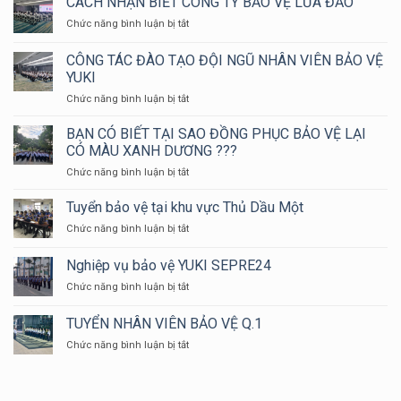
CÁCH NHẬN BIẾT CÔNG TY BẢO VỆ LỪA ĐẢO
?
CHỮA
NGHỀ
VỆ
CHÁY
ở
Chức năng bình luận bị tắt
BẢO
NỮ
VÀ
CÁCH
VỆ
?
CỨU
NHẬN
CÔNG TÁC ĐÀO TẠO ĐỘI NGŨ NHÂN VIÊN BẢO VỆ
NẠN
BIẾT
YUKI
CỨU
CÔNG
HỘ
ở
Chức năng bình luận bị tắt
TY
HUYỆN
CÔNG
BẢO
LONG
TÁC
VỆ
BẠN CÓ BIẾT TẠI SAO ĐỒNG PHỤC BẢO VỆ LẠI
THÀNH
ĐÀO
LỪA
CÓ MÀU XANH DƯƠNG ???
NĂM
TẠO
ĐẢO
ở
Chức năng bình luận bị tắt
2024
ĐỘI
BẠN
NGŨ
CÓ
Tuyển bảo vệ tại khu vực Thủ Dầu Một
NHÂN
BIẾT
VIÊN
ở
Chức năng bình luận bị tắt
TẠI
BẢO
Tuyển
SAO
VỆ
bảo
Nghiệp vụ bảo vệ YUKI SEPRE24
ĐỒNG
YUKI
vệ
PHỤC
ở
Chức năng bình luận bị tắt
tại
BẢO
Nghiệp
khu
VỆ
vụ
vực
TUYỂN NHÂN VIÊN BẢO VỆ Q.1
LẠI
bảo
Thủ
CÓ
ở
Chức năng bình luận bị tắt
vệ
Dầu
MÀU
TUYỂN
YUKI
Một
XANH
NHÂN
SEPRE24
DƯƠNG
VIÊN
???