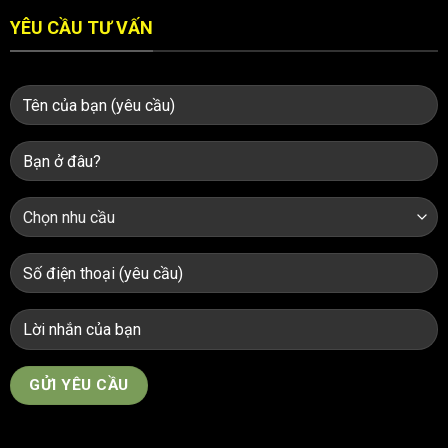
YÊU CẦU TƯ VẤN