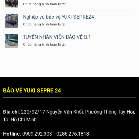
BIẾT
VIÊN
ở
Chức năng bình luận bị tắt
TẠI
BẢO
Tuyển
SAO
VỆ
bảo
Nghiệp vụ bảo vệ YUKI SEPRE24
ĐỒNG
YUKI
vệ
PHỤC
ở
Chức năng bình luận bị tắt
tại
BẢO
Nghiệp
khu
VỆ
vụ
vực
TUYỂN NHÂN VIÊN BẢO VỆ Q.1
LẠI
bảo
Thủ
CÓ
ở
Chức năng bình luận bị tắt
vệ
Dầu
MÀU
TUYỂN
YUKI
Một
XANH
NHÂN
SEPRE24
DƯƠNG
VIÊN
???
BẢO
VỆ
Q.1
BẢO VỆ YUKI SEPRE 24
Địa chỉ:
220/92/17 Nguyễn Văn Khối, Phường Thông Tây Hội,
Tp. Hồ Chí Minh
Hotline:
0909.292.303
-
0286.276.1818