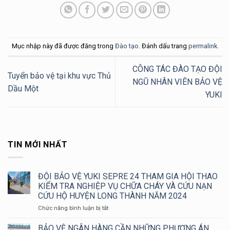
Mục nhập này đã được đăng trong
Đào tạo
. Đánh dấu trang
permalink
.
CÔNG TÁC ĐÀO TẠO ĐỘI
Tuyển bảo vệ tại khu vực Thủ
NGŨ NHÂN VIÊN BẢO VỆ
Dầu Một
YUKI
TIN MỚI NHẤT
ĐỘI BẢO VỆ YUKI SEPRE 24 THAM GIA HỘI THAO
KIỂM TRA NGHIỆP VỤ CHỮA CHÁY VÀ CỨU NẠN
CỨU HỘ HUYỆN LONG THÀNH NĂM 2024
ở
Chức năng bình luận bị tắt
ĐỘI
BẢO
BẢO VỆ NGÂN HÀNG CẦN NHỮNG PHƯƠNG ÁN