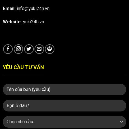
Email:
info@yuki24h.vn
Website:
yuki24h.vn
YÊU CẦU TƯ VẤN