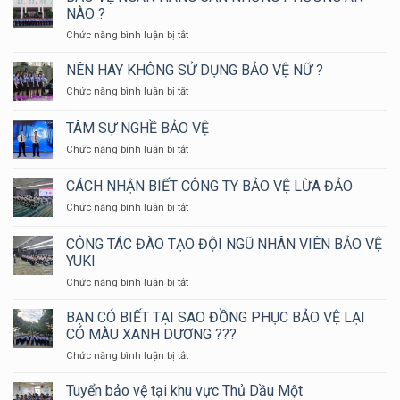
VỆ
NÀO ?
YUKI
ở
Chức năng bình luận bị tắt
SEPRE
BẢO
24
VỆ
NÊN HAY KHÔNG SỬ DỤNG BẢO VỆ NỮ ?
THAM
NGÂN
GIA
ở
Chức năng bình luận bị tắt
HÀNG
HỘI
NÊN
CẦN
THAO
HAY
TÂM SỰ NGHỀ BẢO VỆ
NHỮNG
KIỂM
KHÔNG
PHƯƠNG
TRA
ở
Chức năng bình luận bị tắt
SỬ
ÁN
NGHIỆP
TÂM
DỤNG
NÀO
VỤ
SỰ
BẢO
CÁCH NHẬN BIẾT CÔNG TY BẢO VỆ LỪA ĐẢO
?
CHỮA
NGHỀ
VỆ
CHÁY
ở
Chức năng bình luận bị tắt
BẢO
NỮ
VÀ
CÁCH
VỆ
?
CỨU
NHẬN
CÔNG TÁC ĐÀO TẠO ĐỘI NGŨ NHÂN VIÊN BẢO VỆ
NẠN
BIẾT
YUKI
CỨU
CÔNG
HỘ
ở
Chức năng bình luận bị tắt
TY
HUYỆN
CÔNG
BẢO
LONG
TÁC
VỆ
BẠN CÓ BIẾT TẠI SAO ĐỒNG PHỤC BẢO VỆ LẠI
THÀNH
ĐÀO
LỪA
CÓ MÀU XANH DƯƠNG ???
NĂM
TẠO
ĐẢO
ở
Chức năng bình luận bị tắt
2024
ĐỘI
BẠN
NGŨ
CÓ
Tuyển bảo vệ tại khu vực Thủ Dầu Một
NHÂN