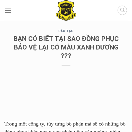
Chuyển
đến
nội
dung
ĐÀO TẠO
BẠN CÓ BIẾT TẠI SAO ĐỒNG PHỤC
BẢO VỆ LẠI CÓ MÀU XANH DƯƠNG
???
Trong một công ty, tùy từng bộ phận mà sẽ có những bộ
đồng phục khác nhau: cho nhân viên văn phòng, nhân