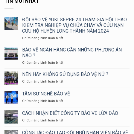
TIN MỚI NHẤT
ĐỘI BẢO VỆ YUKI SEPRE 24 THAM GIA HỘI THAO
KIỂM TRA NGHIỆP VỤ CHỮA CHÁY VÀ CỨU NẠN
CỨU HỘ HUYỆN LONG THÀNH NĂM 2024
ở
Chức năng bình luận bị tắt
ĐỘI
BẢO
BẢO VỆ NGÂN HÀNG CẦN NHỮNG PHƯƠNG ÁN
VỆ
NÀO ?
YUKI
ở
Chức năng bình luận bị tắt
SEPRE
BẢO
24
VỆ
NÊN HAY KHÔNG SỬ DỤNG BẢO VỆ NỮ ?
THAM
NGÂN
GIA
ở
Chức năng bình luận bị tắt
HÀNG
HỘI
NÊN
CẦN
THAO
HAY
TÂM SỰ NGHỀ BẢO VỆ
NHỮNG
KIỂM
KHÔNG
PHƯƠNG
TRA
ở
Chức năng bình luận bị tắt
SỬ
ÁN
NGHIỆP
TÂM
DỤNG
NÀO
VỤ
SỰ
BẢO
CÁCH NHẬN BIẾT CÔNG TY BẢO VỆ LỪA ĐẢO
?
CHỮA
NGHỀ
VỆ
CHÁY
ở
Chức năng bình luận bị tắt
BẢO
NỮ
VÀ
CÁCH
VỆ
?
CỨU
NHẬN
CÔNG TÁC ĐÀO TẠO ĐỘI NGŨ NHÂN VIÊN BẢO VỆ