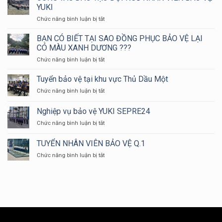
NẠN
BIẾT
YUKI
CỨU
CÔNG
HỘ
ở
Chức năng bình luận bị tắt
TY
HUYỆN
CÔNG
BẢO
LONG
TÁC
VỆ
BẠN CÓ BIẾT TẠI SAO ĐỒNG PHỤC BẢO VỆ LẠI
THÀNH
ĐÀO
LỪA
CÓ MÀU XANH DƯƠNG ???
NĂM
TẠO
ĐẢO
ở
Chức năng bình luận bị tắt
2024
ĐỘI
BẠN
NGŨ
CÓ
Tuyển bảo vệ tại khu vực Thủ Dầu Một
NHÂN
BIẾT
VIÊN
ở
Chức năng bình luận bị tắt
TẠI
BẢO
Tuyển
SAO
VỆ
bảo
Nghiệp vụ bảo vệ YUKI SEPRE24
ĐỒNG
YUKI
vệ
PHỤC
ở
Chức năng bình luận bị tắt
tại
BẢO
Nghiệp
khu
VỆ
vụ
vực
TUYỂN NHÂN VIÊN BẢO VỆ Q.1
LẠI
bảo
Thủ
CÓ
ở
Chức năng bình luận bị tắt
vệ
Dầu
MÀU
TUYỂN
YUKI
Một
XANH
NHÂN
SEPRE24
DƯƠNG
VIÊN
???
BẢO
VỆ
Q.1