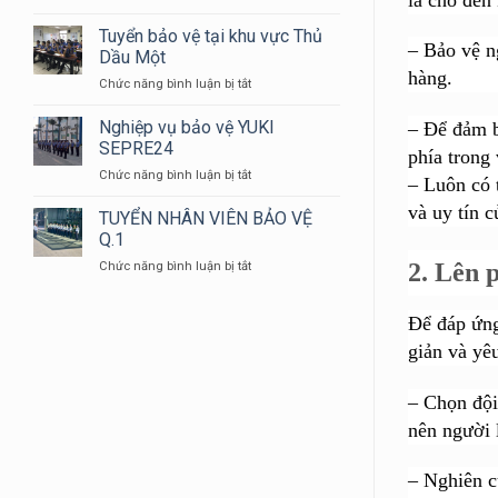
BẠN
NHÂN
CÓ
VIÊN
Tuyển bảo vệ tại khu vực Thủ
– Bảo vệ n
BIẾT
BẢO
Dầu Một
TẠI
VỆ
hàng.
ở
Chức năng bình luận bị tắt
SAO
YUKI
Tuyển
ĐỒNG
bảo
Nghiệp vụ bảo vệ YUKI
PHỤC
– Để đảm b
vệ
BẢO
SEPRE24
phía trong
tại
VỆ
ở
Chức năng bình luận bị tắt
khu
LẠI
– Luôn có 
Nghiệp
vực
CÓ
và uy tín 
vụ
TUYỂN NHÂN VIÊN BẢO VỆ
Thủ
MÀU
bảo
Dầu
Q.1
XANH
vệ
Một
DƯƠNG
ở
2.
Lên p
Chức năng bình luận bị tắt
YUKI
???
TUYỂN
SEPRE24
NHÂN
Để đáp ứng
VIÊN
BẢO
giản và yê
VỆ
Q.1
– Chọn đội
nên người 
– Nghiên cứ