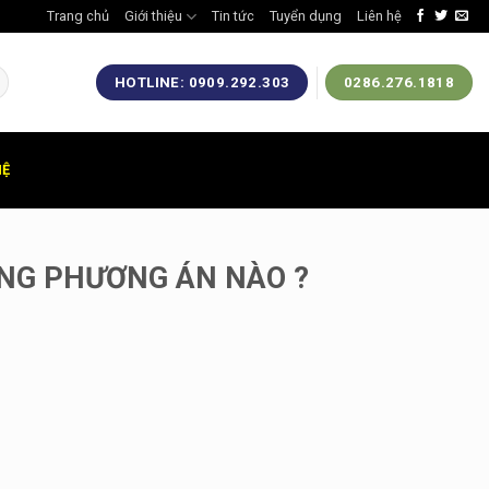
Trang chủ
Giới thiệu
Tin tức
Tuyển dụng
Liên hệ
HOTLINE: 0909.292.303
0286.276.1818
HỆ
NG PHƯƠNG ÁN NÀO ?