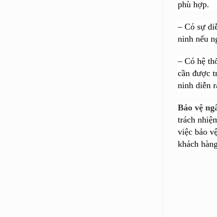
phù hợp.
– Có sự di
ninh nếu n
– Có hệ th
cần được t
ninh diễn r
Bảo vệ ng
trách nhiệ
việc bảo v
khách hàng