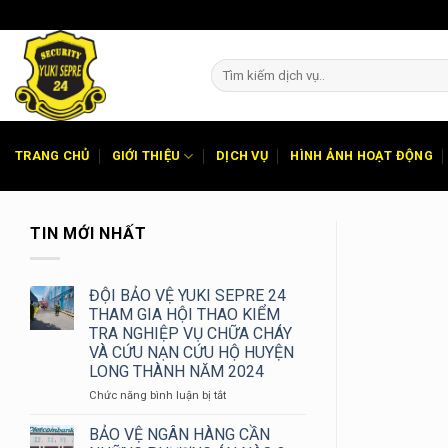
Chuyển
đến
nội
dung
TRANG CHỦ
GIỚI THIỆU
DỊCH VỤ
HÌNH ẢNH HOẠT ĐỘNG
TIN MỚI NHẤT
ĐỘI BẢO VỆ YUKI SEPRE 24
THAM GIA HỘI THAO KIỂM
TRA NGHIỆP VỤ CHỮA CHÁY
VÀ CỨU NẠN CỨU HỘ HUYỆN
LONG THÀNH NĂM 2024
ở
Chức năng bình luận bị tắt
ĐỘI
BẢO
BẢO VỆ NGÂN HÀNG CẦN
VỆ