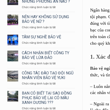
NHỮNG PHƯƠNG ÁN NÀO ?
YUKI
ở
Chức năng bình luận bị tắt
SEPRE
Ngân hàng 
BẢO
24
VỆ
tội phạm. 
NÊN HAY KHÔNG SỬ DỤNG
THAM
NGÂN
GIA
BẢO VỆ NỮ ?
đúng với t
HÀNG
HỘI
ở
Chức năng bình luận bị tắt
CẦN
THAO
bạc của co
NÊN
NHỮNG
KIỂM
HAY
trên toàn 
TÂM SỰ NGHỀ BẢO VỆ
PHƯƠNG
TRA
KHÔNG
ÁN
NGHIỆP
cho quý kh
ở
Chức năng bình luận bị tắt
SỬ
NÀO
VỤ
TÂM
DỤNG
?
CHỮA
SỰ
CÁCH NHẬN BIẾT CÔNG TY
BẢO
CHÁY
NGHỀ
1.
Xác đ
VỆ
BẢO VỆ LỪA ĐẢO
VÀ
BẢO
NỮ
CỨU
ở
Chức năng bình luận bị tắt
VỆ
?
NẠN
CÁCH
Bảo vệ ng
CỨU
NHẬN
CÔNG TÁC ĐÀO TẠO ĐỘI NGŨ
thức, và tì
HỘ
BIẾT
NHÂN VIÊN BẢO VỆ YUKI
HUYỆN
CÔNG
LONG
ở
Chức năng bình luận bị tắt
TY
– Luôn nân
THÀNH
CÔNG
BẢO
NĂM
TÁC
các nhân v
BẠN CÓ BIẾT TẠI SAO ĐỒNG
VỆ
2024
ĐÀO
LỪA
PHỤC BẢO VỆ LẠI CÓ MÀU
TẠO
ĐẢO
XANH DƯƠNG ???
– Ngoài ra
ĐỘI
ở
Chức năng bình luận bị tắt
NGŨ
là cho đến