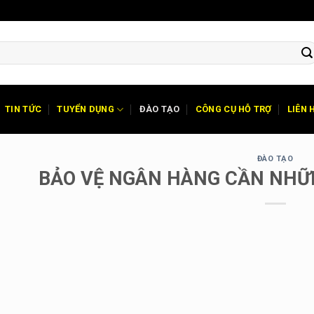
TIN TỨC
TUYỂN DỤNG
ĐÀO TẠO
CÔNG CỤ HỖ TRỢ
LIÊN 
ĐÀO TẠO
BẢO VỆ NGÂN HÀNG CẦN NHỮ