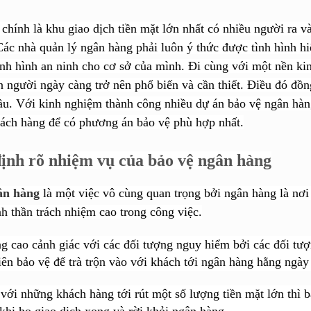
chính là khu giao dịch tiền mặt lớn nhất có nhiều người ra 
Các nhà quản lý ngân hàng phải luôn ý thức được tình hình h
ình hình an ninh cho cơ sở của mình.
Đi cùng với một nền kinh
n người ngày càng trở nên phổ biến và cần thiết. Điều đó đồng
cầu.
Với kinh nghiệm thành công nhiều dự án bảo vệ ngân hàng
ách hàng để có phương án bảo vệ phù hợp nhất.
ịnh rõ nhiệm vụ của bảo vệ ngân hàng
ân hàng
là một việc vô cùng quan trọng bởi ngân hàng là nơi
nh thần trách nhiệm cao trong công việc.
g cao cảnh giác với các đối tượng nguy hiểm bởi các đối tượ
iên bảo vệ để trà trộn vào với khách tới ngân hàng hằng ngày 
 với những khách hàng tới rút một số lượng tiền mặt lớn thì b
 khi họ giao dịch xong và rời khỏi ngân hàng.