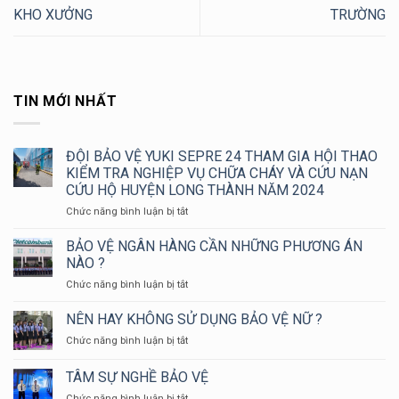
KHO XƯỞNG
TRƯỜNG
TIN MỚI NHẤT
ĐỘI BẢO VỆ YUKI SEPRE 24 THAM GIA HỘI THAO
KIỂM TRA NGHIỆP VỤ CHỮA CHÁY VÀ CỨU NẠN
CỨU HỘ HUYỆN LONG THÀNH NĂM 2024
ở
Chức năng bình luận bị tắt
ĐỘI
BẢO
BẢO VỆ NGÂN HÀNG CẦN NHỮNG PHƯƠNG ÁN
VỆ
NÀO ?
YUKI
ở
Chức năng bình luận bị tắt
SEPRE
BẢO
24
VỆ
NÊN HAY KHÔNG SỬ DỤNG BẢO VỆ NỮ ?
THAM
NGÂN
GIA
ở
Chức năng bình luận bị tắt
HÀNG
HỘI
NÊN
CẦN
THAO
HAY
TÂM SỰ NGHỀ BẢO VỆ
NHỮNG
KIỂM
KHÔNG
PHƯƠNG
TRA
ở
Chức năng bình luận bị tắt