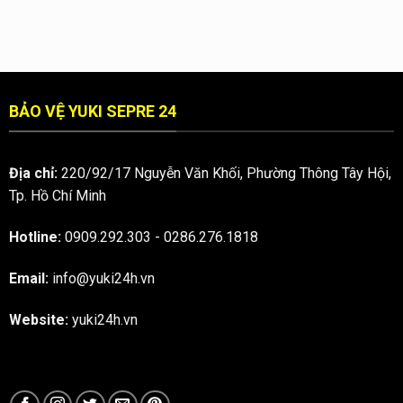
XANH
NHÂN
SEPRE24
DƯƠNG
VIÊN
???
BẢO
VỆ
Q.1
BẢO VỆ YUKI SEPRE 24
Địa chỉ:
220/92/17 Nguyễn Văn Khối, Phường Thông Tây Hội,
Tp. Hồ Chí Minh
Hotline:
0909.292.303
-
0286.276.1818
Email:
info@yuki24h.vn
Website:
yuki24h.vn