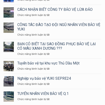
SỬ
ÁN
NGHIỆP
TÂM
DỤNG
NÀO
VỤ
SỰ
BẢO
CÁCH NHẬN BIẾT CÔNG TY BẢO VỆ LỪA ĐẢO
?
CHỮA
NGHỀ
VỆ
CHÁY
ở
Chức năng bình luận bị tắt
BẢO
NỮ
VÀ
CÁCH
VỆ
?
CỨU
NHẬN
CÔNG TÁC ĐÀO TẠO ĐỘI NGŨ NHÂN VIÊN BẢO VỆ
NẠN
BIẾT
YUKI
CỨU
CÔNG
HỘ
ở
Chức năng bình luận bị tắt
TY
HUYỆN
CÔNG
BẢO
LONG
TÁC
VỆ
BẠN CÓ BIẾT TẠI SAO ĐỒNG PHỤC BẢO VỆ LẠI
THÀNH
ĐÀO
LỪA
CÓ MÀU XANH DƯƠNG ???
NĂM
TẠO
ĐẢO
ở
Chức năng bình luận bị tắt
2024
ĐỘI
BẠN
NGŨ
CÓ
Tuyển bảo vệ tại khu vực Thủ Dầu Một
NHÂN
BIẾT
VIÊN
ở
Chức năng bình luận bị tắt
TẠI
BẢO
Tuyển
SAO
VỆ
bảo
Nghiệp vụ bảo vệ YUKI SEPRE24
ĐỒNG
YUKI
vệ
PHỤC
ở
Chức năng bình luận bị tắt
tại
BẢO
Nghiệp
khu
VỆ
vụ
vực
TUYỂN NHÂN VIÊN BẢO VỆ Q.1
LẠI
bảo
Thủ
CÓ
ở
Chức năng bình luận bị tắt
vệ
Dầu
MÀU
TUYỂN
YUKI
Một