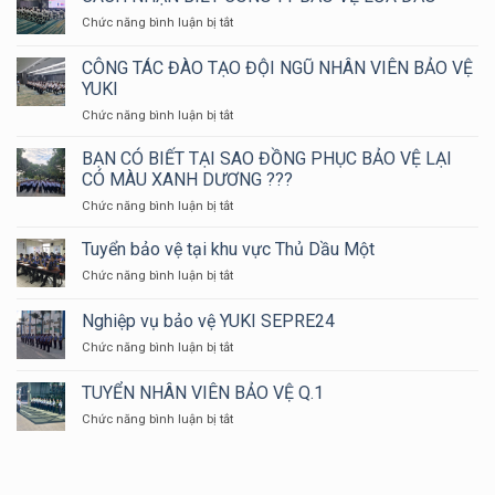
NGHỀ
VỆ
CHÁY
ở
Chức năng bình luận bị tắt
BẢO
NỮ
VÀ
CÁCH
VỆ
?
CỨU
NHẬN
CÔNG TÁC ĐÀO TẠO ĐỘI NGŨ NHÂN VIÊN BẢO VỆ
NẠN
BIẾT
YUKI
CỨU
CÔNG
HỘ
ở
Chức năng bình luận bị tắt
TY
HUYỆN
CÔNG
BẢO
LONG
TÁC
VỆ
BẠN CÓ BIẾT TẠI SAO ĐỒNG PHỤC BẢO VỆ LẠI
THÀNH
ĐÀO
LỪA
CÓ MÀU XANH DƯƠNG ???
NĂM
TẠO
ĐẢO
ở
Chức năng bình luận bị tắt
2024
ĐỘI
BẠN
NGŨ
CÓ
Tuyển bảo vệ tại khu vực Thủ Dầu Một
NHÂN
BIẾT
VIÊN
ở
Chức năng bình luận bị tắt
TẠI
BẢO
Tuyển
SAO
VỆ
bảo
Nghiệp vụ bảo vệ YUKI SEPRE24
ĐỒNG
YUKI
vệ
PHỤC
ở
Chức năng bình luận bị tắt
tại
BẢO
Nghiệp
khu
VỆ
vụ
vực
TUYỂN NHÂN VIÊN BẢO VỆ Q.1
LẠI
bảo
Thủ
CÓ
ở
Chức năng bình luận bị tắt
vệ
Dầu
MÀU
TUYỂN
YUKI
Một
XANH
NHÂN
SEPRE24
DƯƠNG
VIÊN
???
BẢO