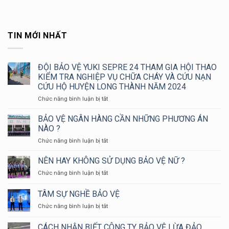
TIN MỚI NHẤT
ĐỘI BẢO VỆ YUKI SEPRE 24 THAM GIA HỘI THAO
KIỂM TRA NGHIỆP VỤ CHỮA CHÁY VÀ CỨU NẠN
CỨU HỘ HUYỆN LONG THÀNH NĂM 2024
ở
Chức năng bình luận bị tắt
ĐỘI
BẢO
BẢO VỆ NGÂN HÀNG CẦN NHỮNG PHƯƠNG ÁN
VỆ
NÀO ?
YUKI
ở
Chức năng bình luận bị tắt
SEPRE
BẢO
24
VỆ
NÊN HAY KHÔNG SỬ DỤNG BẢO VỆ NỮ ?
THAM
NGÂN
GIA
ở
Chức năng bình luận bị tắt
HÀNG
HỘI
NÊN
CẦN
THAO
HAY
TÂM SỰ NGHỀ BẢO VỆ
NHỮNG
KIỂM
KHÔNG
PHƯƠNG
TRA
ở
Chức năng bình luận bị tắt
SỬ
ÁN
NGHIỆP
TÂM
DỤNG
NÀO
VỤ
SỰ
BẢO
CÁCH NHẬN BIẾT CÔNG TY BẢO VỆ LỪA ĐẢO
?
CHỮA