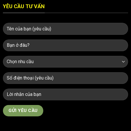
YÊU CẦU TƯ VẤN