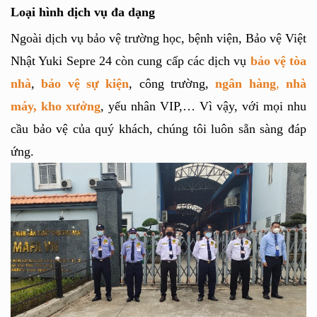
Loại hình dịch vụ đa dạng
Ngoài dịch vụ bảo vệ trường học, bệnh viện, Bảo vệ Việt 
Nhật Yuki Sepre 24 còn cung cấp các dịch vụ 
bảo vệ tòa 
nhà
, 
bảo vệ sự kiện
, công trường, 
ngân hàng
, 
nhà 
máy, kho xưởng
, yếu nhân VIP,… Vì vậy, với mọi nhu 
cầu bảo vệ của quý khách, chúng tôi luôn sẵn sàng đáp 
ứng.