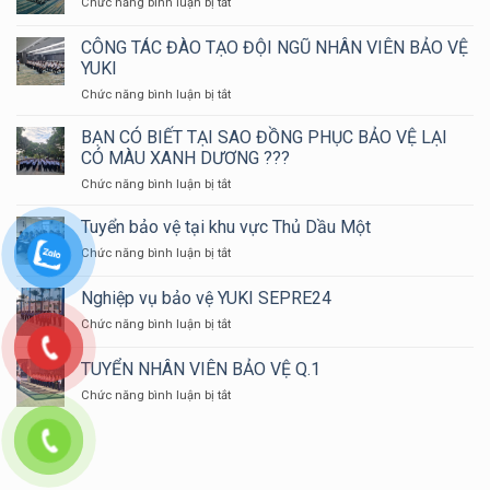
ở
Chức năng bình luận bị tắt
BẢO
NỮ
VÀ
CÁCH
VỆ
?
CỨU
NHẬN
CÔNG TÁC ĐÀO TẠO ĐỘI NGŨ NHÂN VIÊN BẢO VỆ
NẠN
BIẾT
YUKI
CỨU
CÔNG
HỘ
ở
Chức năng bình luận bị tắt
TY
HUYỆN
CÔNG
BẢO
LONG
TÁC
VỆ
BẠN CÓ BIẾT TẠI SAO ĐỒNG PHỤC BẢO VỆ LẠI
THÀNH
ĐÀO
LỪA
CÓ MÀU XANH DƯƠNG ???
NĂM
TẠO
ĐẢO
ở
Chức năng bình luận bị tắt
2024
ĐỘI
BẠN
NGŨ
CÓ
Tuyển bảo vệ tại khu vực Thủ Dầu Một
NHÂN
BIẾT
VIÊN
ở
Chức năng bình luận bị tắt
TẠI
BẢO
Tuyển
SAO
VỆ
bảo
Nghiệp vụ bảo vệ YUKI SEPRE24
ĐỒNG
YUKI
vệ
PHỤC
ở
Chức năng bình luận bị tắt
tại
BẢO
Nghiệp
khu
VỆ
vụ
vực
TUYỂN NHÂN VIÊN BẢO VỆ Q.1
LẠI
bảo
Thủ
CÓ
ở
Chức năng bình luận bị tắt
vệ
Dầu
MÀU
TUYỂN
YUKI
Một
XANH
NHÂN
SEPRE24
DƯƠNG
VIÊN
???
BẢO
VỆ