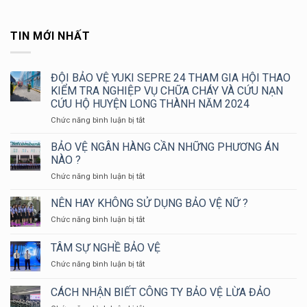
TIN MỚI NHẤT
ĐỘI BẢO VỆ YUKI SEPRE 24 THAM GIA HỘI THAO
KIỂM TRA NGHIỆP VỤ CHỮA CHÁY VÀ CỨU NẠN
CỨU HỘ HUYỆN LONG THÀNH NĂM 2024
ở
Chức năng bình luận bị tắt
ĐỘI
BẢO
BẢO VỆ NGÂN HÀNG CẦN NHỮNG PHƯƠNG ÁN
VỆ
NÀO ?
YUKI
ở
Chức năng bình luận bị tắt
SEPRE
BẢO
24
VỆ
NÊN HAY KHÔNG SỬ DỤNG BẢO VỆ NỮ ?
THAM
NGÂN
GIA
ở
Chức năng bình luận bị tắt
HÀNG
HỘI
NÊN
CẦN
THAO
HAY
TÂM SỰ NGHỀ BẢO VỆ
NHỮNG
KIỂM
KHÔNG
PHƯƠNG
TRA
ở
Chức năng bình luận bị tắt
SỬ
ÁN
NGHIỆP
TÂM
DỤNG
NÀO
VỤ
SỰ
BẢO
CÁCH NHẬN BIẾT CÔNG TY BẢO VỆ LỪA ĐẢO
?
CHỮA
NGHỀ
VỆ
CHÁY