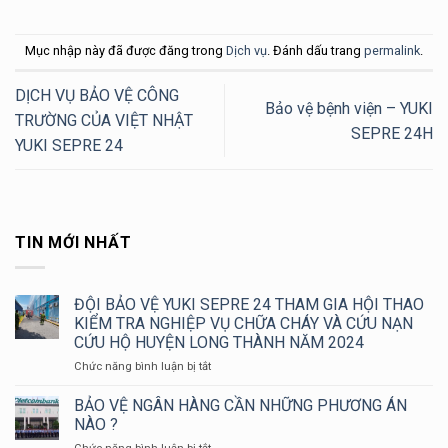
Mục nhập này đã được đăng trong
Dịch vụ
. Đánh dấu trang
permalink
.
DỊCH VỤ BẢO VỆ CÔNG
Bảo vệ bệnh viện – YUKI
TRƯỜNG CỦA VIỆT NHẬT
SEPRE 24H
YUKI SEPRE 24
TIN MỚI NHẤT
ĐỘI BẢO VỆ YUKI SEPRE 24 THAM GIA HỘI THAO
KIỂM TRA NGHIỆP VỤ CHỮA CHÁY VÀ CỨU NẠN
CỨU HỘ HUYỆN LONG THÀNH NĂM 2024
ở
Chức năng bình luận bị tắt
ĐỘI
BẢO
BẢO VỆ NGÂN HÀNG CẦN NHỮNG PHƯƠNG ÁN
VỆ
NÀO ?
YUKI
ở