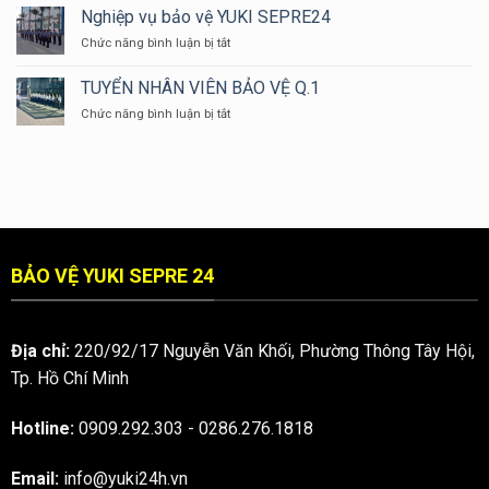
bảo
Nghiệp vụ bảo vệ YUKI SEPRE24
ĐỒNG
YUKI
vệ
PHỤC
ở
Chức năng bình luận bị tắt
tại
BẢO
Nghiệp
khu
VỆ
vụ
vực
TUYỂN NHÂN VIÊN BẢO VỆ Q.1
LẠI
bảo
Thủ
CÓ
ở
Chức năng bình luận bị tắt
vệ
Dầu
MÀU
TUYỂN
YUKI
Một
XANH
NHÂN
SEPRE24
DƯƠNG
VIÊN
???
BẢO
VỆ
Q.1
BẢO VỆ YUKI SEPRE 24
Địa chỉ:
220/92/17 Nguyễn Văn Khối, Phường Thông Tây Hội,
Tp. Hồ Chí Minh
Hotline:
0909.292.303
-
0286.276.1818
Email:
info@yuki24h.vn