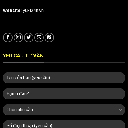
Website:
yuki24h.vn
YÊU CẦU TƯ VẤN