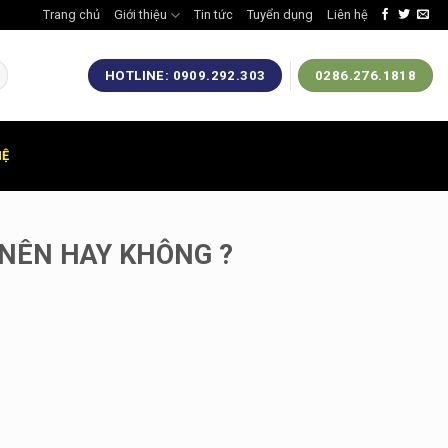
Trang chủ
Giới thiệu
Tin tức
Tuyển dụng
Liên hệ
HOTLINE: 0909.292.303
0286.276.1818
HỆ
 NÊN HAY KHÔNG ?