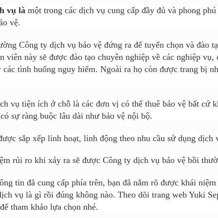
ch vụ là
một trong các dịch vụ cung cấp đầy đủ và phong phú 
ảo vệ.
ờng Công ty dịch vụ bảo vệ đứng ra để tuyển chọn và đào tạo
 viên này sẽ được đào tạo chuyên nghiệp về các nghiệp vụ,
ý các tình huống nguy hiểm. Ngoài ra họ còn được trang bị nhữ
ch vụ tiện ích ở chỗ là các đơn vị có thể thuê bảo vệ bất cứ 
 có sự
ràng
buộc lâu dài như bảo vệ nội bộ.
ược sắp xếp linh h
o
ạt, linh động theo nhu cầu sử dụng dịch
ệm rủi ro khi xảy ra sẽ được Công ty dịch vụ bảo vệ bồi th
ông tin đã cung cấp phía trên, bạn đã nắm rõ được khái niệm
dịch vụ là gì rồi đúng không nào. Theo dõi trang web Yuki Se
 để tham khảo lựa chọn nhé.