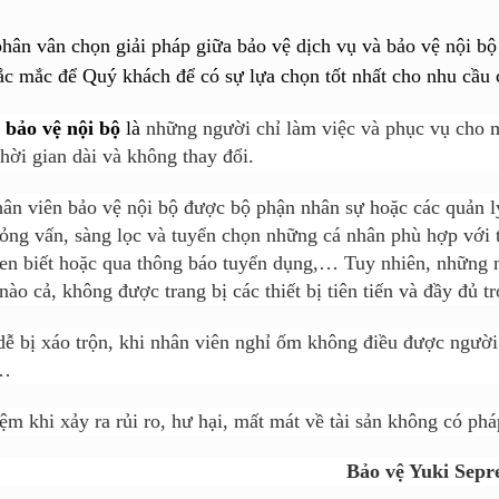
hân vân chọn giải pháp giữa bảo vệ dịch vụ và bảo vệ nội bộ
hắc mắc để Quý khách để có sự lựa chọn tốt nhất cho nhu cầu
a
bảo vệ nội bộ
là
những người chỉ làm việc và phục vụ cho m
hời gian dài và không thay đổi.
n viên bảo vệ nội bộ được bộ phận nhân sự hoặc các quản lý
hỏng vấn, sàng lọc và tuyển chọn những cá nhân phù hợp với 
en biết hoặc qua thông báo tuyển dụng,… Tuy nhiên, những 
nào cả, không được trang bị các thiết bị tiên tiến và đầy đủ t
ễ bị xáo trộn, khi nhân viên nghỉ ốm không điều được người t
v…
ệm khi xảy ra rủi ro, hư hại, mất mát về tài sản không có ph
Bảo vệ Yuki Sepr