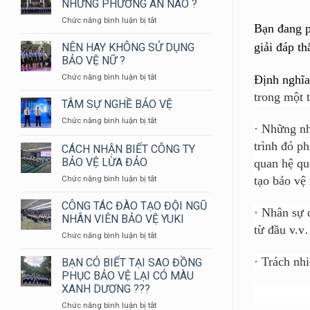
NHỮNG PHƯƠNG ÁN NÀO ?
YUKI
ở
Chức năng bình luận bị tắt
SEPRE
Bạn đang p
BẢO
24
VỆ
giải đáp t
NÊN HAY KHÔNG SỬ DỤNG
THAM
NGÂN
GIA
BẢO VỆ NỮ ?
HÀNG
HỘI
ở
Chức năng bình luận bị tắt
Định nghĩ
CẦN
THAO
NÊN
NHỮNG
KIỂM
trong một t
HAY
TÂM SỰ NGHỀ BẢO VỆ
PHƯƠNG
TRA
KHÔNG
ÁN
NGHIỆP
ở
Chức năng bình luận bị tắt
SỬ
NÀO
·
Những nhâ
VỤ
TÂM
DỤNG
?
CHỮA
SỰ
trình đó p
CÁCH NHẬN BIẾT CÔNG TY
BẢO
CHÁY
NGHỀ
VỆ
BẢO VỆ LỪA ĐẢO
quan hệ qu
VÀ
BẢO
NỮ
CỨU
ở
tạo bảo vệ 
Chức năng bình luận bị tắt
VỆ
?
NẠN
CÁCH
CỨU
NHẬN
CÔNG TÁC ĐÀO TẠO ĐỘI NGŨ
HỘ
·
Nhân sự d
BIẾT
NHÂN VIÊN BẢO VỆ YUKI
HUYỆN
CÔNG
từ đầu v.
LONG
ở
Chức năng bình luận bị tắt
TY
THÀNH
CÔNG
BẢO
NĂM
TÁC
·
Trách nhi
BẠN CÓ BIẾT TẠI SAO ĐỒNG
VỆ
2024
ĐÀO
LỪA
PHỤC BẢO VỆ LẠI CÓ MÀU
TẠO
ĐẢO
XANH DƯƠNG ???
ĐỘI
ở
Chức năng bình luận bị tắt
NGŨ