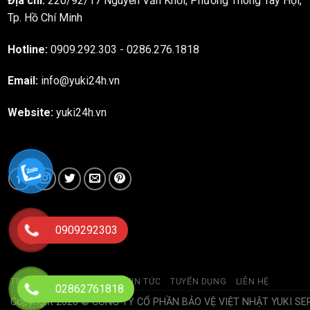
Địa chỉ:
220/92/17 Nguyễn Văn Khối, Phường Thông Tây Hội,
Tp. Hồ Chí Minh
Hotline:
0909.292.303
-
0286.276.1818
Email:
info@yuki24h.vn
Website:
yuki24h.vn
0909292303
TRANG CHỦ
GIỚI THIỆU
TIN TỨC
TUYỂN DỤNG
LIÊN HỆ
02862761818
Copyright 2026 © CÔNG TY CỔ PHẦN BẢO VỆ VIỆT NHẬT YUKI SE