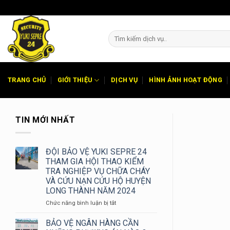
Chuyển
đến
nội
dung
TRANG CHỦ
GIỚI THIỆU
DỊCH VỤ
HÌNH ẢNH HOẠT ĐỘNG
TIN MỚI NHẤT
ĐỘI BẢO VỆ YUKI SEPRE 24
THAM GIA HỘI THAO KIỂM
TRA NGHIỆP VỤ CHỮA CHÁY
VÀ CỨU NẠN CỨU HỘ HUYỆN
LONG THÀNH NĂM 2024
ở
Chức năng bình luận bị tắt
ĐỘI
BẢO
BẢO VỆ NGÂN HÀNG CẦN
VỆ