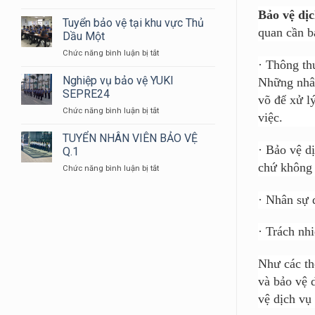
BẠN
NHÂN
Bảo vệ dị
CÓ
VIÊN
Tuyển bảo vệ tại khu vực Thủ
quan cần b
BIẾT
BẢO
Dầu Một
TẠI
VỆ
ở
Chức năng bình luận bị tắt
SAO
YUKI
·
Thông thư
Tuyển
ĐỒNG
bảo
Nghiệp vụ bảo vệ YUKI
PHỤC
Những nhân
vệ
BẢO
SEPRE24
võ để xử l
tại
VỆ
ở
Chức năng bình luận bị tắt
khu
LẠI
việc.
Nghiệp
vực
CÓ
vụ
TUYỂN NHÂN VIÊN BẢO VỆ
Thủ
MÀU
bảo
·
Bảo vệ dị
Dầu
Q.1
XANH
vệ
Một
DƯƠNG
chứ không
ở
Chức năng bình luận bị tắt
YUKI
???
TUYỂN
SEPRE24
NHÂN
·
Nhân sự đ
VIÊN
BẢO
VỆ
·
Trách nhi
Q.1
Như các th
và bảo vệ 
vệ dịch vụ