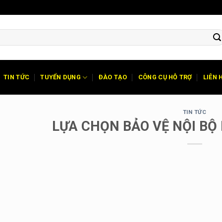
TIN TỨC
TUYỂN DỤNG
ĐÀO TẠO
CÔNG CỤ HỖ TRỢ
LIÊN 
TIN TỨC
LỰA CHỌN BẢO VỆ NỘI BỘ