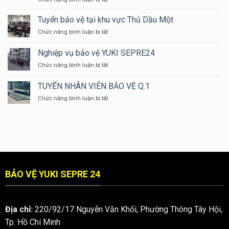
ĐỘI
BẠN
NGŨ
CÓ
Tuyển bảo vệ tại khu vực Thủ Dầu Một
NHÂN
BIẾT
VIÊN
ở
Chức năng bình luận bị tắt
TẠI
BẢO
Tuyển
SAO
VỆ
bảo
Nghiệp vụ bảo vệ YUKI SEPRE24
ĐỒNG
YUKI
vệ
PHỤC
ở
Chức năng bình luận bị tắt
tại
BẢO
Nghiệp
khu
VỆ
vụ
vực
TUYỂN NHÂN VIÊN BẢO VỆ Q.1
LẠI
bảo
Thủ
CÓ
ở
Chức năng bình luận bị tắt
vệ
Dầu
MÀU
TUYỂN
YUKI
Một
XANH
NHÂN
SEPRE24
DƯƠNG
VIÊN
???
BẢO
VỆ
Q.1
BẢO VỆ YUKI SEPRE 24
Địa chỉ:
220/92/17 Nguyễn Văn Khối, Phường Thông Tây Hội,
Tp. Hồ Chí Minh