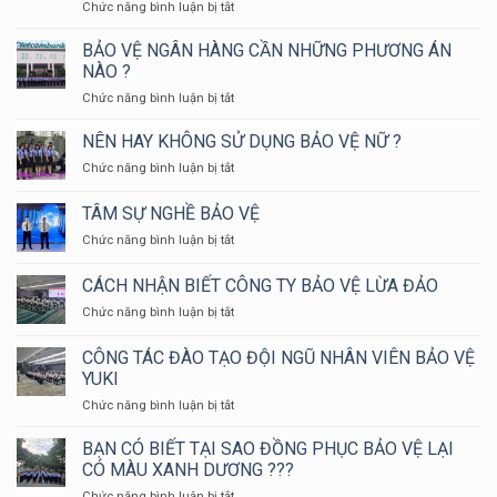
ở
Chức năng bình luận bị tắt
ĐỘI
BẢO
BẢO VỆ NGÂN HÀNG CẦN NHỮNG PHƯƠNG ÁN
VỆ
NÀO ?
YUKI
ở
Chức năng bình luận bị tắt
SEPRE
BẢO
24
VỆ
NÊN HAY KHÔNG SỬ DỤNG BẢO VỆ NỮ ?
THAM
NGÂN
GIA
ở
Chức năng bình luận bị tắt
HÀNG
HỘI
NÊN
CẦN
THAO
HAY
TÂM SỰ NGHỀ BẢO VỆ
NHỮNG
KIỂM
KHÔNG
PHƯƠNG
TRA
ở
Chức năng bình luận bị tắt
SỬ
ÁN
NGHIỆP
TÂM
DỤNG
NÀO
VỤ
SỰ
BẢO
CÁCH NHẬN BIẾT CÔNG TY BẢO VỆ LỪA ĐẢO
?
CHỮA
NGHỀ
VỆ
CHÁY
ở
Chức năng bình luận bị tắt
BẢO
NỮ
VÀ
CÁCH
VỆ
?
CỨU
NHẬN
CÔNG TÁC ĐÀO TẠO ĐỘI NGŨ NHÂN VIÊN BẢO VỆ
NẠN
BIẾT
YUKI
CỨU
CÔNG
HỘ
ở
Chức năng bình luận bị tắt
TY
HUYỆN
CÔNG
BẢO
LONG
TÁC
VỆ
BẠN CÓ BIẾT TẠI SAO ĐỒNG PHỤC BẢO VỆ LẠI
THÀNH
ĐÀO
LỪA
CÓ MÀU XANH DƯƠNG ???
NĂM
TẠO
ĐẢO
ở
Chức năng bình luận bị tắt
2024