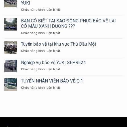
BIẾT
YUKI
CỨU
CÔNG
HỘ
ở
Chức năng bình luận bị tắt
TY
HUYỆN
CÔNG
BẢO
LONG
TÁC
VỆ
BẠN CÓ BIẾT TẠI SAO ĐỒNG PHỤC BẢO VỆ LẠI
THÀNH
ĐÀO
LỪA
CÓ MÀU XANH DƯƠNG ???
NĂM
TẠO
ĐẢO
ở
Chức năng bình luận bị tắt
2024
ĐỘI
BẠN
NGŨ
CÓ
Tuyển bảo vệ tại khu vực Thủ Dầu Một
NHÂN
BIẾT
VIÊN
ở
Chức năng bình luận bị tắt
TẠI
BẢO
Tuyển
SAO
VỆ
bảo
Nghiệp vụ bảo vệ YUKI SEPRE24
ĐỒNG
YUKI
vệ
PHỤC
ở
Chức năng bình luận bị tắt
tại
BẢO
Nghiệp
khu
VỆ
vụ
vực
TUYỂN NHÂN VIÊN BẢO VỆ Q.1
LẠI
bảo
Thủ
CÓ
ở
Chức năng bình luận bị tắt
vệ
Dầu
MÀU
TUYỂN
YUKI
Một
XANH
NHÂN
SEPRE24
DƯƠNG
VIÊN
???
BẢO
VỆ
Q.1