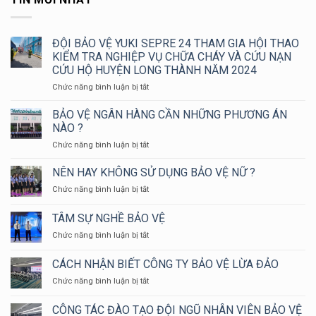
ĐỘI BẢO VỆ YUKI SEPRE 24 THAM GIA HỘI THAO
KIỂM TRA NGHIỆP VỤ CHỮA CHÁY VÀ CỨU NẠN
CỨU HỘ HUYỆN LONG THÀNH NĂM 2024
ở
Chức năng bình luận bị tắt
ĐỘI
BẢO
BẢO VỆ NGÂN HÀNG CẦN NHỮNG PHƯƠNG ÁN
VỆ
NÀO ?
YUKI
ở
Chức năng bình luận bị tắt
SEPRE
BẢO
24
VỆ
NÊN HAY KHÔNG SỬ DỤNG BẢO VỆ NỮ ?
THAM
NGÂN
GIA
ở
Chức năng bình luận bị tắt
HÀNG
HỘI
NÊN
CẦN
THAO
HAY
TÂM SỰ NGHỀ BẢO VỆ
NHỮNG
KIỂM
KHÔNG
PHƯƠNG
TRA
ở
Chức năng bình luận bị tắt
SỬ
ÁN
NGHIỆP
TÂM
DỤNG
NÀO
VỤ
SỰ
BẢO
CÁCH NHẬN BIẾT CÔNG TY BẢO VỆ LỪA ĐẢO
?
CHỮA
NGHỀ
VỆ
CHÁY
ở
Chức năng bình luận bị tắt
BẢO
NỮ
VÀ
CÁCH
VỆ
?
CỨU
NHẬN
CÔNG TÁC ĐÀO TẠO ĐỘI NGŨ NHÂN VIÊN BẢO VỆ
NẠN