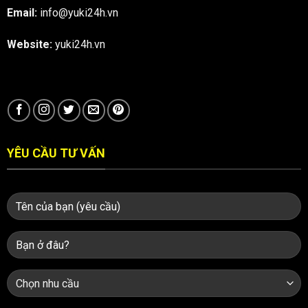
Email:
info@yuki24h.vn
Website:
yuki24h.vn
YÊU CẦU TƯ VẤN