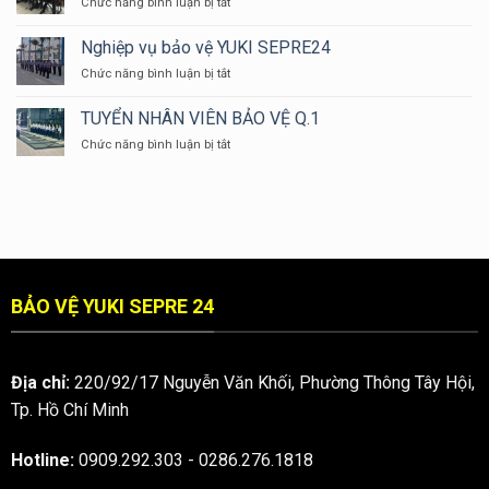
ở
Chức năng bình luận bị tắt
TẠI
BẢO
Tuyển
SAO
VỆ
bảo
Nghiệp vụ bảo vệ YUKI SEPRE24
ĐỒNG
YUKI
vệ
PHỤC
ở
Chức năng bình luận bị tắt
tại
BẢO
Nghiệp
khu
VỆ
vụ
vực
TUYỂN NHÂN VIÊN BẢO VỆ Q.1
LẠI
bảo
Thủ
CÓ
ở
Chức năng bình luận bị tắt
vệ
Dầu
MÀU
TUYỂN
YUKI
Một
XANH
NHÂN
SEPRE24
DƯƠNG
VIÊN
???
BẢO
VỆ
Q.1
BẢO VỆ YUKI SEPRE 24
Địa chỉ:
220/92/17 Nguyễn Văn Khối, Phường Thông Tây Hội,
Tp. Hồ Chí Minh
Hotline:
0909.292.303
-
0286.276.1818