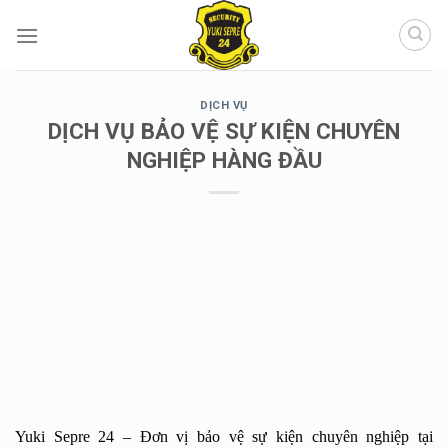
Chuyển
đến
nội
dung
DỊCH VỤ
DỊCH VỤ BẢO VỆ SỰ KIỆN CHUYÊN
NGHIỆP HÀNG ĐẦU
Yuki Sepre 24 – Đơn vị bảo vệ sự kiện chuyên nghiệp tại