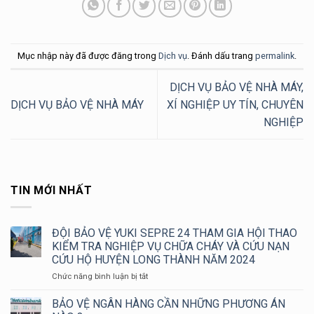
Mục nhập này đã được đăng trong
Dịch vụ
. Đánh dấu trang
permalink
.
DỊCH VỤ BẢO VỆ NHÀ MÁY,
DỊCH VỤ BẢO VỆ NHÀ MÁY
XÍ NGHIỆP UY TÍN, CHUYÊN
NGHIỆP
TIN MỚI NHẤT
ĐỘI BẢO VỆ YUKI SEPRE 24 THAM GIA HỘI THAO
KIỂM TRA NGHIỆP VỤ CHỮA CHÁY VÀ CỨU NẠN
CỨU HỘ HUYỆN LONG THÀNH NĂM 2024
ở
Chức năng bình luận bị tắt
ĐỘI
BẢO
BẢO VỆ NGÂN HÀNG CẦN NHỮNG PHƯƠNG ÁN
VỆ