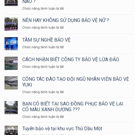
NÀO ?
YUKI
ở
Chức năng bình luận bị tắt
SEPRE
BẢO
24
VỆ
NÊN HAY KHÔNG SỬ DỤNG BẢO VỆ NỮ ?
THAM
NGÂN
GIA
ở
Chức năng bình luận bị tắt
HÀNG
HỘI
NÊN
CẦN
THAO
HAY
TÂM SỰ NGHỀ BẢO VỆ
NHỮNG
KIỂM
KHÔNG
PHƯƠNG
TRA
ở
Chức năng bình luận bị tắt
SỬ
ÁN
NGHIỆP
TÂM
DỤNG
NÀO
VỤ
SỰ
BẢO
CÁCH NHẬN BIẾT CÔNG TY BẢO VỆ LỪA ĐẢO
?
CHỮA
NGHỀ
VỆ
CHÁY
ở
Chức năng bình luận bị tắt
BẢO
NỮ
VÀ
CÁCH
VỆ
?
CỨU
NHẬN
CÔNG TÁC ĐÀO TẠO ĐỘI NGŨ NHÂN VIÊN BẢO VỆ
NẠN
BIẾT
YUKI
CỨU
CÔNG
HỘ
ở
Chức năng bình luận bị tắt
TY
HUYỆN
CÔNG
BẢO
LONG
TÁC
VỆ
BẠN CÓ BIẾT TẠI SAO ĐỒNG PHỤC BẢO VỆ LẠI
THÀNH
ĐÀO
LỪA
CÓ MÀU XANH DƯƠNG ???
NĂM
TẠO
ĐẢO
ở
Chức năng bình luận bị tắt
2024
ĐỘI
BẠN
NGŨ
CÓ
Tuyển bảo vệ tại khu vực Thủ Dầu Một
NHÂN
BIẾT
VIÊN