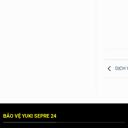
DỊCH 
BẢO VỆ YUKI SEPRE 24