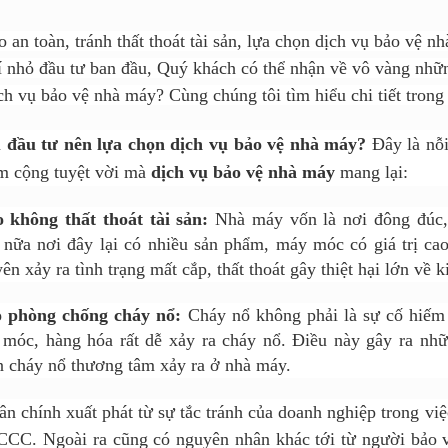
 an toàn, tránh thất thoát tài sản, lựa chọn dịch vụ bảo vệ n
í nhỏ đầu tư ban đầu, Quý khách có thể nhận về vô vàng những
ch vụ bảo vệ nhà máy? Cùng chúng tôi tìm hiểu chi tiết trong 
ủ đầu tư nên lựa chọn dịch vụ bảo vệ nhà máy?
Đây là nỗi
m cộng tuyệt vời mà
dịch vụ bảo vệ nhà máy
mang lại:
 không thất thoát tài sản:
Nhà máy vốn là nơi đông đúc,
nữa nơi đây lại có nhiều sản phẩm, máy móc có giá trị cao
n xảy ra tình trạng mất cắp, thất thoát gây thiệt hại lớn về 
 phòng chống cháy nổ:
Cháy nổ không phải là sự cố hiếm
móc, hàng hóa rất dễ xảy ra cháy nổ. Điều này gây ra những
n cháy nổ thương tâm xảy ra ở nhà máy.
n chính xuất phát từ sự tắc tránh của doanh nghiệp trong việ
CCC. Ngoài ra cũng có nguyên nhân khác tới từ người bảo v