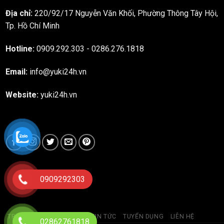
Địa chỉ:
220/92/17 Nguyễn Văn Khối, Phường Thông Tây Hội,
Tp. Hồ Chí Minh
Hotline:
0909.292.303
-
0286.276.1818
Email:
info@yuki24h.vn
Website:
yuki24h.vn
0909292303
TRANG CHỦ
GIỚI THIỆU
TIN TỨC
TUYỂN DỤNG
LIÊN HỆ
02862761818