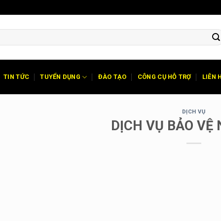
TIN TỨC
TUYỂN DỤNG
ĐÀO TẠO
CÔNG CỤ HỖ TRỢ
LIÊN 
DỊCH VỤ
DỊCH VỤ BẢO VỆ