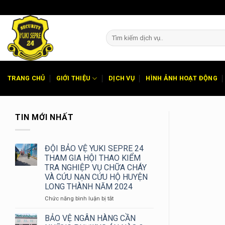
Chuyển
đến
nội
dung
TRANG CHỦ
GIỚI THIỆU
DỊCH VỤ
HÌNH ẢNH HOẠT ĐỘNG
TIN MỚI NHẤT
ĐỘI BẢO VỆ YUKI SEPRE 24
THAM GIA HỘI THAO KIỂM
TRA NGHIỆP VỤ CHỮA CHÁY
VÀ CỨU NẠN CỨU HỘ HUYỆN
LONG THÀNH NĂM 2024
ở
Chức năng bình luận bị tắt
ĐỘI
BẢO
BẢO VỆ NGÂN HÀNG CẦN
VỆ