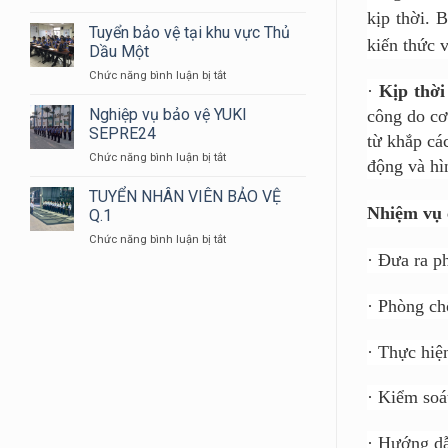
BẠN
NHÂN
kịp thời. 
CÓ
VIÊN
Tuyển bảo vệ tại khu vực Thủ
kiến thức 
BIẾT
BẢO
Dầu Một
TẠI
VỆ
ở
Chức năng bình luận bị tắt
SAO
YUKI
·
Kịp thời
Tuyển
ĐỒNG
bảo
Nghiệp vụ bảo vệ YUKI
PHỤC
công do cơ
vệ
BẢO
SEPRE24
từ khắp cá
tại
VỆ
ở
Chức năng bình luận bị tắt
khu
LẠI
động và hì
Nghiệp
vực
CÓ
vụ
TUYỂN NHÂN VIÊN BẢO VỆ
Thủ
MÀU
bảo
Nhiệm vụ 
Dầu
Q.1
XANH
vệ
Một
DƯƠNG
ở
Chức năng bình luận bị tắt
YUKI
???
TUYỂN
·
Đưa ra p
SEPRE24
NHÂN
VIÊN
·
Phòng chố
BẢO
VỆ
Q.1
·
Thực hiện
·
Kiểm soá
·
Hướng dẫn