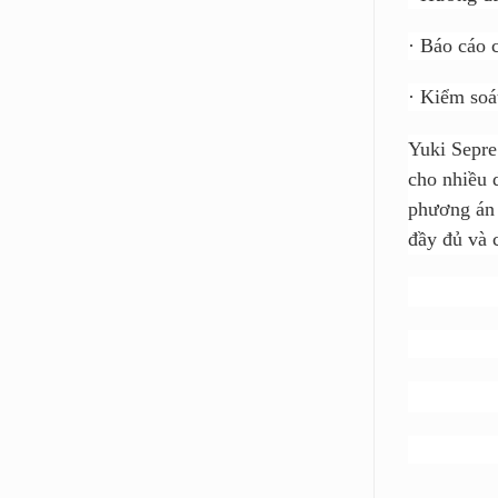
·
Báo cáo c
·
Kiểm soát
Yuki Sepre
cho nhiều 
phương án 
đầy đủ và 