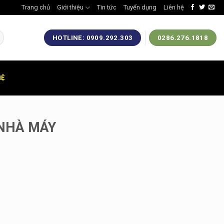
Trang chủ
Giới thiệu
Tin tức
Tuyển dụng
Liên hệ
HOTLINE: 0909.292.303
0286.276.1818
HỆ
 NHÀ MÁY