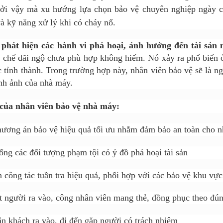
Bởi vậy mà xu hướng lựa chọn bảo vệ chuyên nghiệp ngày c
và kỹ năng xử lý khi có cháy nổ.
 phát hiện các hành vi phá hoại, ảnh hưởng đến tài sản
 chế đãi ngộ chưa phù hợp không hiếm. Nó xảy ra phổ biến 
c tỉnh thành. Trong trường hợp này, nhân viên bảo vệ sẽ là n
nh ảnh của nhà máy.
của nhân viên bảo vệ nhà máy:
hương án bảo vệ hiệu quả tối ưu nhằm đảm bảo an toàn cho 
ng các đối tượng phạm tội có ý đồ phá hoại tài sản
 công tác tuần tra hiệu quả, phối hợp với các bảo vệ khu vự
t người ra vào, công nhân viên mang thẻ, đồng phục theo đ
 khách ra vào, đi đến gặp người có trách nhiệm