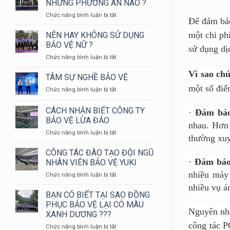
NHỮNG PHƯƠNG ÁN NÀO ?
YUKI
ở
Chức năng bình luận bị tắt
SEPRE
Để đảm bảo
BẢO
24
VỆ
một chi ph
NÊN HAY KHÔNG SỬ DỤNG
THAM
NGÂN
GIA
BẢO VỆ NỮ ?
sử dụng dị
HÀNG
HỘI
ở
Chức năng bình luận bị tắt
CẦN
THAO
NÊN
NHỮNG
KIỂM
Vì sao ch
HAY
TÂM SỰ NGHỀ BẢO VỆ
PHƯƠNG
TRA
KHÔNG
ÁN
NGHIỆP
một số điể
ở
Chức năng bình luận bị tắt
SỬ
NÀO
VỤ
TÂM
DỤNG
?
CHỮA
SỰ
CÁCH NHẬN BIẾT CÔNG TY
BẢO
·
Đảm bảo
CHÁY
NGHỀ
VỆ
BẢO VỆ LỪA ĐẢO
VÀ
nhau. Hơn 
BẢO
NỮ
CỨU
ở
Chức năng bình luận bị tắt
VỆ
?
thường xuyê
NẠN
CÁCH
CỨU
NHẬN
CÔNG TÁC ĐÀO TẠO ĐỘI NGŨ
HỘ
BIẾT
·
Đảm bảo
NHÂN VIÊN BẢO VỆ YUKI
HUYỆN
CÔNG
nhiều máy 
LONG
ở
Chức năng bình luận bị tắt
TY
THÀNH
CÔNG
BẢO
nhiều vụ á
NĂM
TÁC
BẠN CÓ BIẾT TẠI SAO ĐỒNG
VỆ
2024
ĐÀO
LỪA
PHỤC BẢO VỆ LẠI CÓ MÀU
TẠO
Nguyên nhâ
ĐẢO
XANH DƯƠNG ???
ĐỘI
công tác P
ở
Chức năng bình luận bị tắt
NGŨ