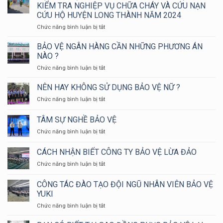
KIỂM TRA NGHIỆP VỤ CHỮA CHÁY VÀ CỨU NẠN
CỨU HỘ HUYỆN LONG THÀNH NĂM 2024
ở
Chức năng bình luận bị tắt
ĐỘI
BẢO
BẢO VỆ NGÂN HÀNG CẦN NHỮNG PHƯƠNG ÁN
VỆ
NÀO ?
YUKI
ở
Chức năng bình luận bị tắt
SEPRE
BẢO
24
VỆ
NÊN HAY KHÔNG SỬ DỤNG BẢO VỆ NỮ ?
THAM
NGÂN
GIA
ở
Chức năng bình luận bị tắt
HÀNG
HỘI
NÊN
CẦN
THAO
HAY
TÂM SỰ NGHỀ BẢO VỆ
NHỮNG
KIỂM
KHÔNG
PHƯƠNG
TRA
ở
Chức năng bình luận bị tắt
SỬ
ÁN
NGHIỆP
TÂM
DỤNG
NÀO
VỤ
SỰ
BẢO
CÁCH NHẬN BIẾT CÔNG TY BẢO VỆ LỪA ĐẢO
?
CHỮA
NGHỀ
VỆ
CHÁY
ở
Chức năng bình luận bị tắt
BẢO
NỮ
VÀ
CÁCH
VỆ
?
CỨU
NHẬN
CÔNG TÁC ĐÀO TẠO ĐỘI NGŨ NHÂN VIÊN BẢO VỆ
NẠN
BIẾT
YUKI
CỨU
CÔNG
HỘ
ở
Chức năng bình luận bị tắt
TY
HUYỆN
CÔNG
BẢO
LONG
TÁC
VỆ