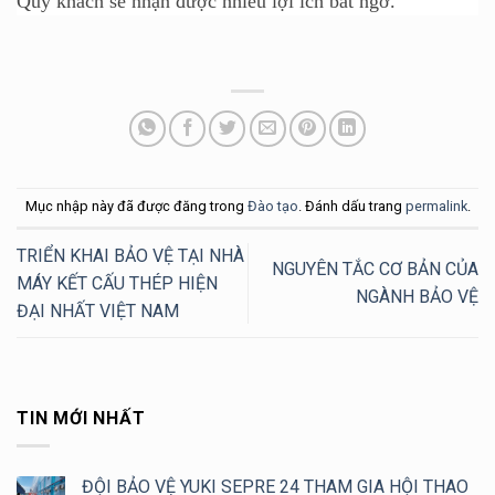
Quý khách sẽ nhận được nhiều lợi ích bất ngờ.
Mục nhập này đã được đăng trong
Đào tạo
. Đánh dấu trang
permalink
.
TRIỂN KHAI BẢO VỆ TẠI NHÀ
NGUYÊN TẮC CƠ BẢN CỦA
MÁY KẾT CẤU THÉP HIỆN
NGÀNH BẢO VỆ
ĐẠI NHẤT VIỆT NAM
TIN MỚI NHẤT
ĐỘI BẢO VỆ YUKI SEPRE 24 THAM GIA HỘI THAO