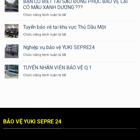
BẠN CÓ BIẾT TẠI SAO ĐỒNG PHỤC BẢO VỆ LẠI
THÀNH
ĐÀO
LỪA
CÓ MÀU XANH DƯƠNG ???
NĂM
TẠO
ĐẢO
ở
Chức năng bình luận bị tắt
2024
ĐỘI
BẠN
NGŨ
CÓ
Tuyển bảo vệ tại khu vực Thủ Dầu Một
NHÂN
BIẾT
VIÊN
ở
Chức năng bình luận bị tắt
TẠI
BẢO
Tuyển
SAO
VỆ
bảo
Nghiệp vụ bảo vệ YUKI SEPRE24
ĐỒNG
YUKI
vệ
PHỤC
ở
Chức năng bình luận bị tắt
tại
BẢO
Nghiệp
khu
VỆ
vụ
vực
TUYỂN NHÂN VIÊN BẢO VỆ Q.1
LẠI
bảo
Thủ
CÓ
ở
Chức năng bình luận bị tắt
vệ
Dầu
MÀU
TUYỂN
YUKI
Một
XANH
NHÂN
SEPRE24
DƯƠNG
VIÊN
???
BẢO
VỆ
Q.1
BẢO VỆ YUKI SEPRE 24